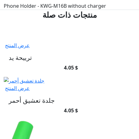
Phone Holder - KWG-M16B without charger
منتجات ذات صلة
عرض المنتج
ترييحة يد
4.05 $
عرض المنتج
جلدة تعشيق أحمر
4.05 $