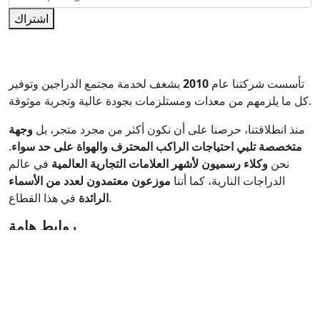
اشتراك
تأسست شركتنا عام
2010
بشغف لخدمة مجتمع الدراجين وتوفير
كل ما يلزمهم من معدات ومستلزمات بجودة عالية وتجربة موثوقة.
منذ انطلاقتنا، حرصنا على أن نكون أكثر من مجرد متجر، بل
وجهة
متخصصة تلبي احتياجات الراكب المحترف والهواة على حد سواء
.
نحن
وكلاء رسميون لأشهر العلامات التجارية العالمية
في عالم
الدراجات النارية، كما أننا
موزعون معتمدون لعدد من الأسماء
في هذا القطاع.
الرائدة
روابط هامة
من نحن
تواصل معنا
ارسل بريد الالكتروني
روابط اخرى