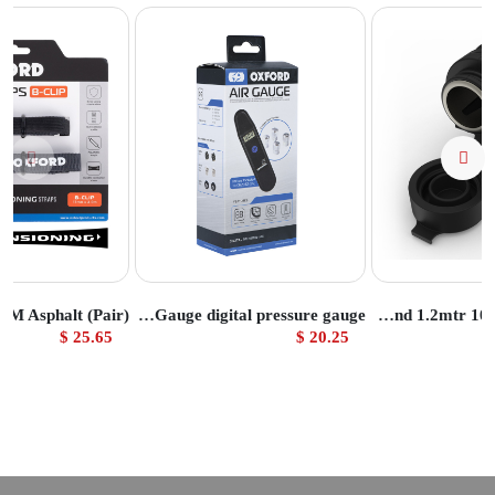
تج
عرض المنتج
عرض المنتج
AirGauge digital pressure gauge
12V STD Accessory Plug Socket and 1.2mtr 10amp fused loom
25.65 $
20.25 $