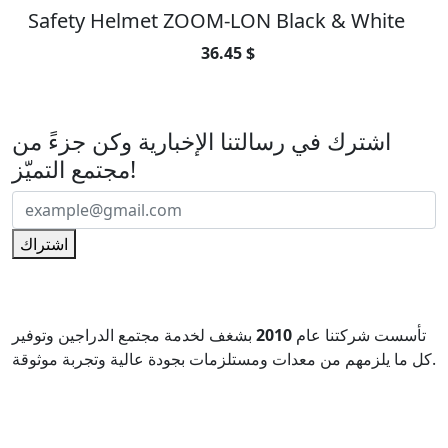
Safety Helmet ZOOM-LON Black & White
36.45 $
اشترك في رسالتنا الإخبارية
اشترك في رسالتنا الإخبارية وكن جزءً من
مجتمع التميّز!
اشتراك
تأسست شركتنا عام
2010
بشغف لخدمة مجتمع الدراجين وتوفير
كل ما يلزمهم من معدات ومستلزمات بجودة عالية وتجربة موثوقة.
منذ انطلاقتنا، حرصنا على أن نكون أكثر من مجرد متجر، بل
وجهة
متخصصة تلبي احتياجات الراكب المحترف والهواة على حد سواء
.
نحن
وكلاء رسميون لأشهر العلامات التجارية العالمية
في عالم