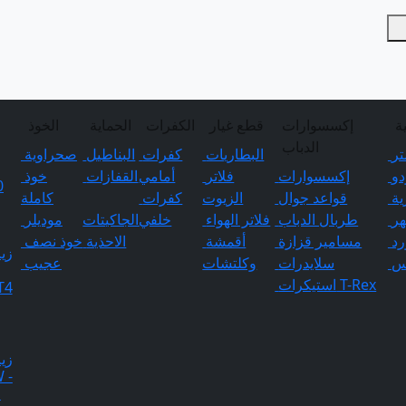
ة
إكسسوارات
قطع غيار
الكفرات
الحماية
الخوذ
الدباب
تر
البطاريات
كفرات
البناطيل
صحراوية
و
إكسسوارات
فلاتر
أمامي
القفازات
خوذ
ية
قواعد جوال
الزيوت
كفرات
كاملة
ر
طربال الدباب
فلاتر الهواء
خلفي
الجاكيتات
موديلر
رد
مسامير قزازة
أقمشة
الاحذية
خوذ نصف
زي
س
سلايدرات
وكلتشات
عجيب
T-Rex
استيكرات
T4
زي
 -
0