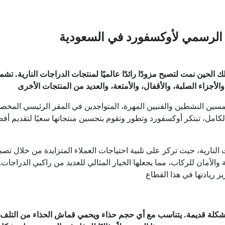
ل الرسمي لأوكسفورد في السعودية
ورد البريطانية في عام 1973، ومنذ ذلك الحين نمت لتصبح مزودًا رائدًا عالميًا لمنتجات الد
سين النشطين والفنيين المهرة، المتواجدين في المقر الرئيسي الم
جات النارية، حيث تركز على تلبية احتياجات العملاء المتزايدة من خلال 
 والأمان للركاب، مما يجعلها الخيار المثالي للعديد من راكبي الدرا
 مشكلة قديمة. يتناسب مع أي حجم حذاء ويحمي قماش الحذاء من التلف