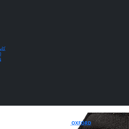
كاس
20
$
OXFORD