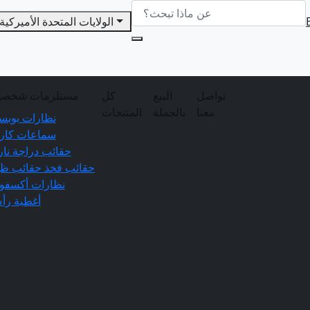
الولايات المتحدة الأميركية
تواصل
البيع
كل
مستلزمات شخصي
معنا
بالجملة
المنتجات
نظارات بوبس
سماعات كارد
حقائب دراجة نار
حقائب فخذ
حقائب ظه
نظارات أكسفو
أغطية رأ