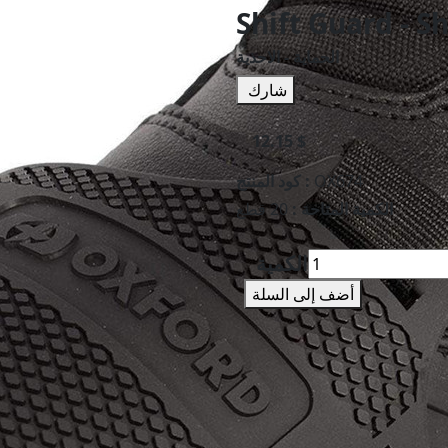
Shift Guard - S
الحماية - الاحذية
شارك
12.15 $
OX674
كود المنتج :
الكمية المتاحة :
20 قطع
الكمية
أضف إلى السلة