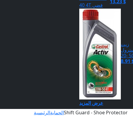
13.23 $
زيت
ترول
50 -
8.91 
عرض المزيد
Shift Guard - Shoe Protector
الحماية
الرئيسية