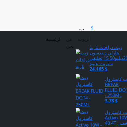
$
الزيوت
من
الرئيسية
نحن
زيت دراجات نارية
هارلي ديفدسون
20دبليو50 15 تخليقي
ستريت عبوة
24.165 $
ت كاسترول
BREAK
FLUID DO
- 250ML
3.78 $
ت كاسترول
Activo 10W
4 4T فضي