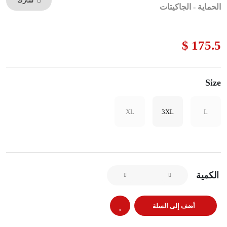
شارك
الحماية - الجاكيتات
175.5 $
Size
XL
3XL
L
الكمية
أضف إلى السلة