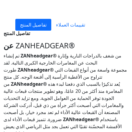
تقييمات العملاء
تفاصيل المنتج
تفاصيل المنتج
ZANHEADGEAR®
عن
من شغف بالدراجات النارية وإثارة
ZANheadgear®
تم إنشاء
البحث عن المغامرات الخارجية الكبرى التالية. لقد
مجموعة واسعة من أنواع القبعات التي
ZANheadgear®
طورت
تتراوح من الأغطية الرأسية إلى أقنعة الوجه. كل منتج
يُعد تذكيرًا بالسبب الذي دفعنا لبدء هذه
ZANheadgear®
من
المغامرة منذ أكثر من 20 عامًا، وهو تطوير منتجات قبعات عالية
الجودة توفر الحماية من العوامل الجوية. ومع تزايد التحديات
والمغامرات التي أصبحت أكثر جرأة من ذي قبل، أدركت الشركة
المصنعة أن القبعات عالية الأداء لم تعد مجرد خيار، بل أصبحت
باستخدام
ZANheadgear®
ضرورة. تتميز قبعات الأداء لدى
الأقمشة المحسّنة تقنيًا التي تعمل بجد مثل الرياضي الذي يعيش