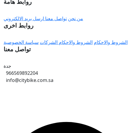
روابط هامة
من نحن
تواصل معنا
ارسل بريد الالكتروني
روابط اخرى
الشروط والاحكام
الشروط والاحكام الشركات
سياسة الخصوصية
تواصل معنا
جدة
966569892204
info@citybike.com.sa
© متجر سيتي بايك - برمجة وتطوير