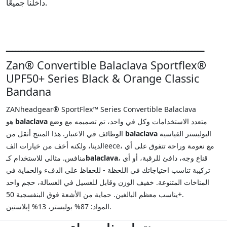
داخلنا جميعًا.
ـــــــــــــــــــــــــــــــــــــــــــــــــــــــــــــــــ
Zan® Convertible Balaclava Sportflex®
UPF50+ Series Black & Orange Classic
Bandana
ZANheadgear® SportFlex™ Series Convertible Balaclava
متعدد الاستخدامات وكل في واحد، تم تصميمه مع وضع
balaclava
هو
البوليستر القياسية
balaclava
الوظائف في الاعتبار. هذا المنتج أثقل من
لدينا، ولكنه أخف من خيارات الفleece، مع نعومة وراحة تتفوق على أي
، قناع وجه، دافئ للرقبة، أو أي
balaclava
منافس. مثالي للاستخدام كـ
تركيبة تناسب احتياجاتك في اللحظة - للحفاظ على الدفء والحماية في
المناخات المتنوعة. خفيف الوزن وقابل للغسيل في الغسالة، حجم واحد
يناسب معظم البالغين. حماية من الأشعة فوق البنفسجية 50+.
المواد: 87% بوليستر، 13% إيلاستين.