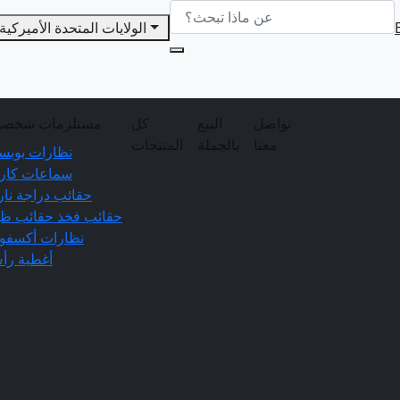
الولايات المتحدة الأميركية
تواصل
البيع
كل
مستلزمات شخصي
معنا
بالجملة
المنتجات
نظارات بوبس
سماعات كارد
حقائب دراجة نار
حقائب فخذ
حقائب ظه
نظارات أكسفو
أغطية رأ