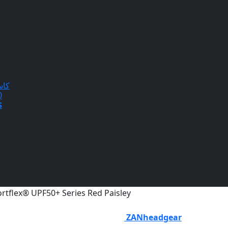
كاس
20
$
tflex® UPF50+ Series Red Paisley
ZANheadgear