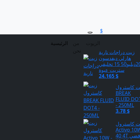
$
الزيوت
من
الرئيسية
نحن
زيت دراجات نارية
هارلي ديفدسون
20دبليو50 15 تخليقي
ستريت عبوة
24.165 $
ت كاسترول
BREAK
FLUID DO
- 250ML
3.78 $
ت كاسترول
Activo 10W
4 4T فضي