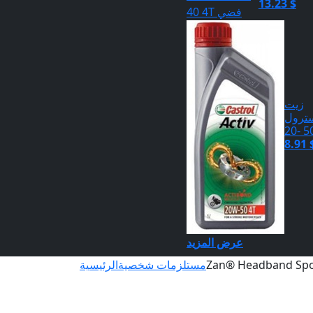
13.23 $
زيت
ترول
50 -
8.91 
عرض المزيد
Zan® Headband Spor
مستلزمات شخصية
الرئيسية