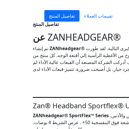
تقييمات العملاء
تفاصيل المنتج
تفاصيل المنتج
ZANHEADGEAR®
عن
ZANheadgear®
تم إنشاء
 أدركت الشركة المصنعة أن القبعات عالية الأداء لم
ـــــــــــــــــــــــــــــــــــــــــــــــ
Zan® Headband Sportflex® UP
الفائقة النعومة توفر الراحة والدفء. تحتوي على خياطات مخفية لملاءمة مريحة أثناء أي نشاط، مع توفير تغطية للرأس والأذنين.
ZANheadgear® SportFlex™ Series
القماش ملبد لتحقيق أقصى درجات النعومة ويتميز بمرونة في أربع اتجاهات لضمان ملاءمة قابلة للتخصيص. حماية من الأشعة فوق البنفسجية 50+ . عرض الشريط 4 بوصات.