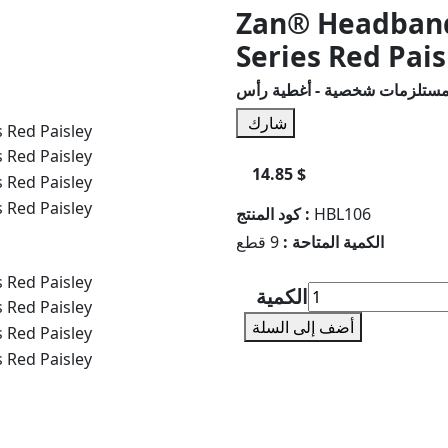
Zan® Headband
Series Red Pais
ستلزمات شخصية - أغطية رأس
شارك
14.85 $
HBL106
كود المنتج :
الكمية المتاحة :
9 قطع
الكمية
أضف إلى السلة