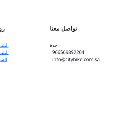
تواصل معنا
رو
جدة
الشر
966569892204
الشر
info@citybike.com.sa
الش
© متجر سيتي بايك - برمجة وتطوير