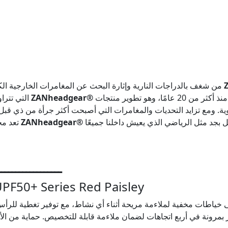
من شغف بالدراجات النارية وإثارة البحث عن المغامرات الخارجية الكبرى التالية. لقد طورت
يُعد تذكيرًا بالسبب الذي دفعنا لبدء هذه المغامرة منذ أكثر من 20 عامًا، وهو تطوير منتجات
ZANheadgear®
التي تتراوح من الأغطية الرأسية إلى أقنعة الوجه. كل منتج من
وية. ومع تزايد التحديات والمغامرات التي أصبحت أكثر جرأة من ذي قبل،
ZANheadgear®
تعد مجرد خيار، بل أصبحت ضرورة. تتميز قبعات الأداء لدى
ــــــــــــــــــ
F50+ Series Red Paisley