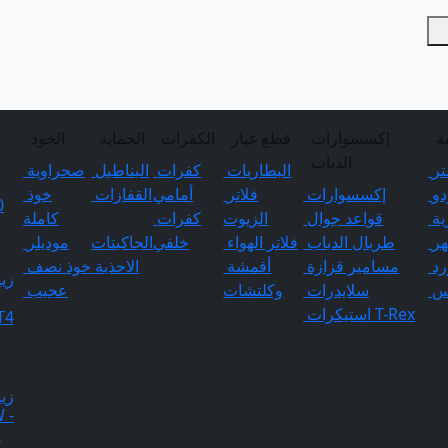
ة
إكسسوارات
قطع غيار
الكفرات
الحماية
الخوذ
الدباب
تر
البطاريات
كفرات
البناطيل
صحراوية
و
إكسسوارات
فلاتر
أمامي
القفازات
خوذ
ية
قواعد جوال
الزيوت
كفرات
كاملة
ر
طربال الدباب
فلاتر الهواء
خلفي
الجاكيتات
موديلر
رد
مسامير قزازة
أقمشة
الاحذية
خوذ نصف
زي
س
سلايدرات
وكلتشات
عجيب
T-Rex
استيكرات
T4
زي
 -
0