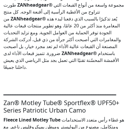
مجموعة واسعة من أنواع القبعات التي
ZANheadgear®
طورت
تتراوح من الأغطية الرأسية إلى أقنعة الوجه. كل منتج
يُعد تذكيرًا بالسبب الذي دفعنا لبدء هذه
ZANheadgear®
من
المغامرة منذ أكثر من 20 عامًا، وهو تطوير منتجات قبعات عالية
الجودة توفر الحماية من العوامل الجوية. ومع تزايد التحديات
والمغامرات التي أصبحت أكثر جرأة من ذي قبل، أدركت الشركة
المصنعة أن القبعات عالية الأداء لم تعد مجرد خيار، بل أصبحت
باستخدام
ZANheadgear®
ضرورة. تتميز قبعات الأداء لدى
الأقمشة المحسّنة تقنيًا التي تعمل بجد مثل الرياضي الذي يعيش
داخلنا جميعًا.
ـــــــــــــــــــــــــــــــــــــــــــــــــــــــــــــــــ
Zan® Motley Tube® Sportflex® UPF50+
Series Patriotic Urban Camo
هو غطاء رأس متعدد الاستخدامات
Fleece Lined Motley Tube
ومتكامل، مصنوع من البوليستر ومبطن بميكروفليس ناعم. مع