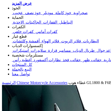
عرض المزيد
الخوذ
صحراوية
خوذ كاملة
موديلر
خوذ نصف
عجيب
الحماية
البناطيل
القفازات
الجاكيتات
الاحذية
الكفرات
كفرات أمامي
كفرات خلفي
قطع غيار
البطاريات
فلاتر الزيوت
فلاتر الهواء
أقمشة وكلتشات
إكسسوارات الدباب
عد جوال
طربال الدباب
مسامير قزازة
سلايدرات
مستلزمات شخصية
ارية
حقائب ظهر
حقائب فخذ
نظارات أكسفورد
أغطية رأس
كل المنتجات
البيع بالجملة
تواصل معنا
GL1800 & F6B Mode
Chinese Motorcycle Accessories
الرئيسية