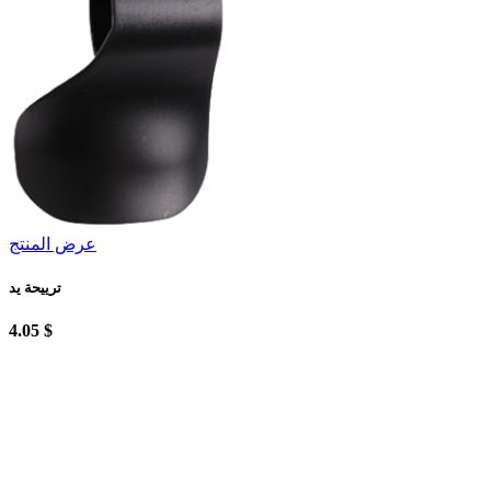
عرض المنتج
ترييحة يد
4.05 $