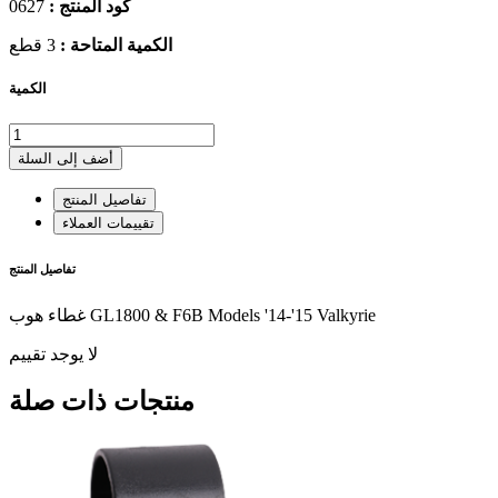
كود المنتج :
0627
الكمية المتاحة :
3 قطع
الكمية
أضف إلى السلة
تفاصيل المنتج
تقييمات العملاء
تفاصيل المنتج
غطاء هوب GL1800 & F6B Models '14-'15 Valkyrie
لا يوجد تقييم
منتجات ذات صلة