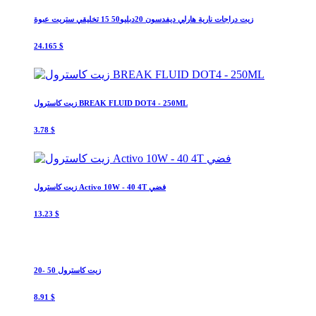
زيت دراجات نارية هارلي ديفدسون 20دبليو50 15 تخليقي ستريت عبوة
24.165 $
زيت كاسترول BREAK FLUID DOT4 - 250ML
3.78 $
زيت كاسترول Activo 10W - 40 4T فضي
13.23 $
زيت كاسترول 50 -20
8.91 $