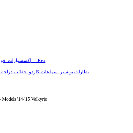
T-Rex
استيكرات
إكسسوارات
قوا
نظارات بوبستر
سماعات كاردو
حقائب دراجة ن
غطاء هوب ls '14-'15 Valkyrie