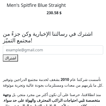
Men's Spitfire Blue Straight
230.58 $
اشترك في رسالتنا الإخبارية
اشترك في رسالتنا الإخبارية وكن جزءً من
مجتمع التميّز!
اشتراك
تأسست شركتنا عام
2010
بشغف لخدمة مجتمع الدراجين وتوفير
كل ما يلزمهم من معدات ومستلزمات بجودة عالية وتجربة موثوقة.
منذ انطلاقتنا، حرصنا على أن نكون أكثر من مجرد متجر، بل
وجهة
متخصصة تلبي احتياجات الراكب المحترف والهواة على حد سواء
.
نحن
وكلاء رسميون لأشهر العلامات التجارية العالمية
في عالم