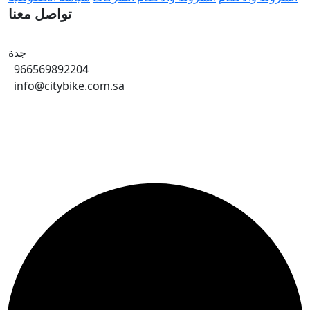
تواصل معنا
جدة
966569892204
info@citybike.com.sa
© متجر سيتي بايك - برمجة وتطوير