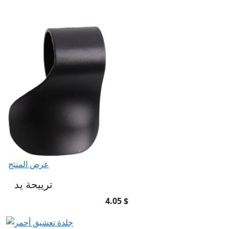
عرض المنتج
ترييحة يد
4.05 $