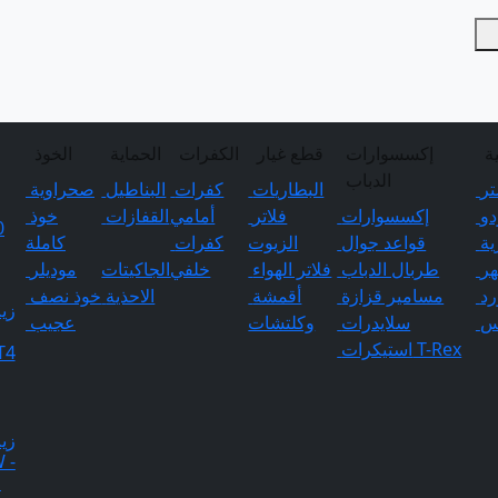
ة
إكسسوارات
قطع غيار
الكفرات
الحماية
الخوذ
الدباب
تر
البطاريات
كفرات
البناطيل
صحراوية
و
إكسسوارات
فلاتر
أمامي
القفازات
خوذ
ية
قواعد جوال
الزيوت
كفرات
كاملة
ر
طربال الدباب
فلاتر الهواء
خلفي
الجاكيتات
موديلر
رد
مسامير قزازة
أقمشة
الاحذية
خوذ نصف
زي
س
سلايدرات
وكلتشات
عجيب
T-Rex
استيكرات
T4
زي
 -
0