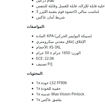
نظام درعين
خلية قابلة للإزالة، قابلة للغسل وقابلة للتنفس
حشوة فوم بتقنية الليزر 3D لتناسب مثالي
شريط أمان عاكس
المواصفات:
المادة: KPA (سبيكة البوليمر الحركي)
الإغلاق: إغلاق معدني ميكرومتري
الأحجام: XS-3XL
الوزن: 1650 جرام ± 50 جرام
ECE: 22.06
تصنيف P/J
المحتويات:
1x خوذة LS2 FF906
1x حقيبة للخوذة
1x عدسة Max Vision Pinlock
1x ملصق عاكس