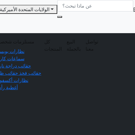
الولايات المتحدة الأميركية
تواصل
البيع
كل
مستلزمات شخصي
معنا
بالجملة
المنتجات
نظارات بوبس
سماعات كارد
حقائب دراجة نار
حقائب فخذ
حقائب ظه
نظارات أكسفو
أغطية رأ