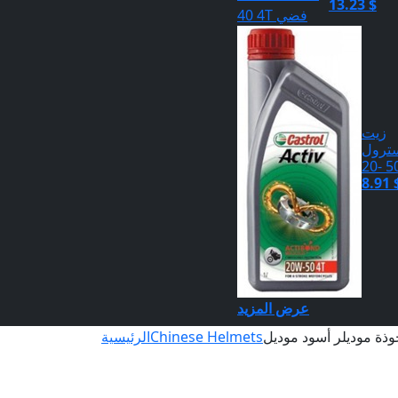
13.23 $
زيت
ترول
50 -
8.91 
عرض المزيد
Chinese Helmets
الرئيسية