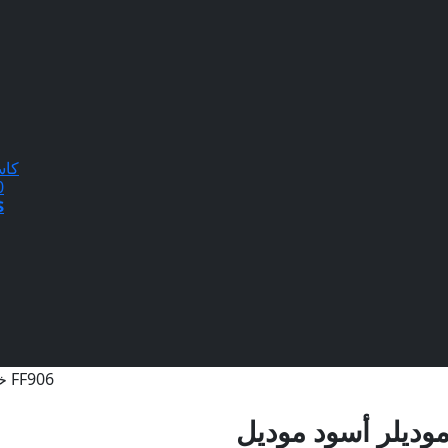
كاس
20
$
خوذة موديلر أسود موديل FF906