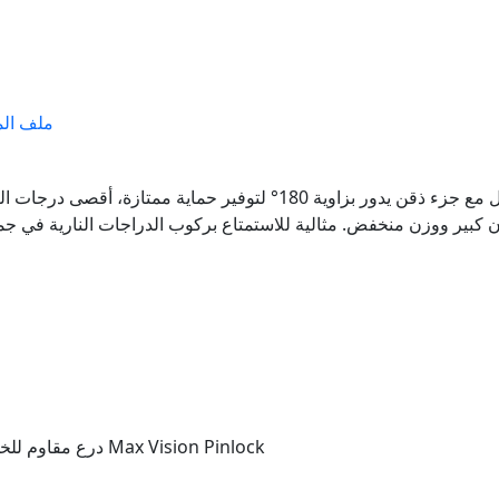
ملف الم
خوذة شاملة قابلة للتحويل مع جزء ذقن يدور بزاوية 180° لتوفير حماية 
 كبير ووزن منخفض. مثالية للاستمتاع بركوب الدراجات النارية في جميع الظروف الجوية. درع 
درع مقاوم للخدش والأشعة فوق البنفسجية مع تحضير لنظام Max Vision Pinlock