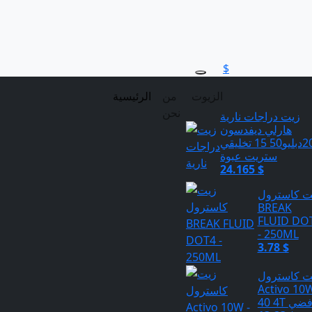
$
الزيوت
من
الرئيسية
نحن
زيت دراجات نارية
هارلي ديفدسون
20دبليو50 15 تخليقي
ستريت عبوة
24.165 $
ت كاسترول
BREAK
FLUID DO
- 250ML
3.78 $
ت كاسترول
Activo 10W
4 4T فضي