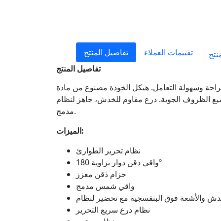
تقييمات العملاء
تفاصيل المنتج
نتج
تفاصيل المنتج
ممتازة، أقصى درجات الراحة وسهولة التعامل. هيكل الخوذة مصنوع من مادة KPA الخاصة بنا لضمان
مقاوم للخدش، جاهز لنظام Pinlock Max Vision ضد الضباب. واقي شمس
مدمج.
الميزات:
نظام تحرير الطوارئ
واقي ذقن دوار بزاوية 180º
حزام ذقن معزز
واقي شمس مدمج
نظام درع سريع التحرير