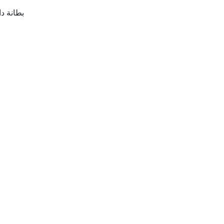
بطانة دا