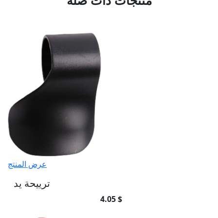
منتجات ذات صلة
عرض المنتج
ترييحة يد
4.05 $