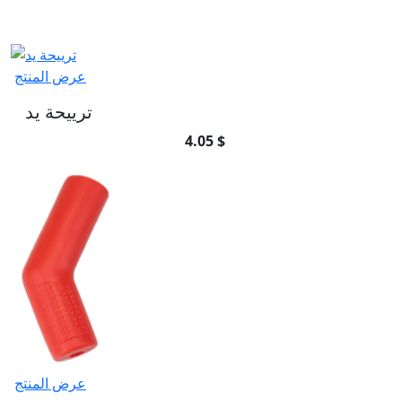
عرض المنتج
ترييحة يد
4.05 $
عرض المنتج