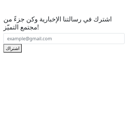
اشترك في رسالتنا الإخبارية
اشترك في رسالتنا الإخبارية وكن جزءً من
مجتمع التميّز!
اشتراك
تأسست شركتنا عام
2010
بشغف لخدمة مجتمع الدراجين وتوفير
كل ما يلزمهم من معدات ومستلزمات بجودة عالية وتجربة موثوقة.
منذ انطلاقتنا، حرصنا على أن نكون أكثر من مجرد متجر، بل
وجهة
متخصصة تلبي احتياجات الراكب المحترف والهواة على حد سواء
.
نحن
وكلاء رسميون لأشهر العلامات التجارية العالمية
في عالم
الدراجات النارية، كما أننا
موزعون معتمدون لعدد من الأسماء
في هذا القطاع.
الرائدة