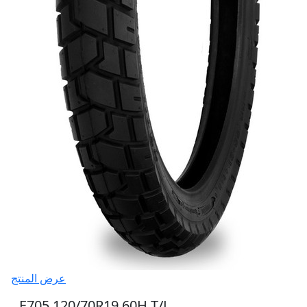
عرض المنتج
E705 120/70R19 60H T/L