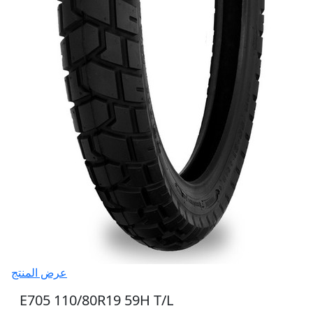
عرض المنتج
E705 110/80R19 59H T/L