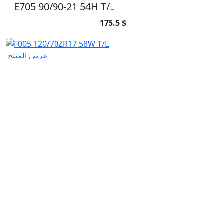
E705 90/90-21 54H T/L
175.5 $
عرض المنتج
F005 120/70ZR17 58W T/L
148.5 $
عرض المنتج
F005 130/70R18 63V T/L
229.5 $
اشترك في رسالتنا الإخبارية
اشترك في رسالتنا الإخبارية وكن جزءً من
مجتمع التميّز!