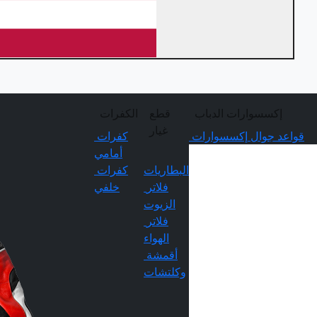
إكسسوارات الدباب
قطع
الكفرات
غيار
قواعد جوال
إكسسوارات
كفرات
أمامي
البطاريات
كفرات
فلاتر
خلفي
الزيوت
فلاتر
الهواء
أقمشة
وكلتشات