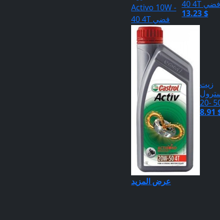
4 4T فضي
13.23 $
زيت
ترول
50 -
8.91 
عرض المزيد