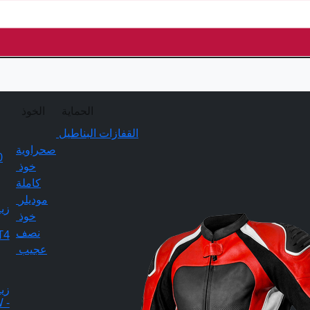
الحماية
الخوذ
القفازات
البناطيل
صحراوية
خوذ
كاملة
موديلر
زي
خوذ
نصف
T4
عجيب
زي
 -