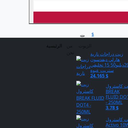
$
الزيوت
من
الرئيسية
نحن
زيت دراجات نارية
هارلي ديفدسون
20دبليو50 15 تخليقي
ستريت عبوة
24.165 $
ت كاسترول
BREAK
FLUID DO
- 250ML
3.78 $
ت كاسترول
Activo 10W