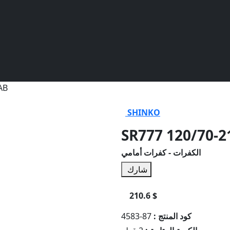
AB
SHINKO
SR777 120/70-2
الكفرات - كفرات أمامي
شارك
210.6 $
كود المنتج :
87-4583