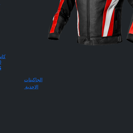
0
كاس
20
$
الجاكيتات
الاحذية