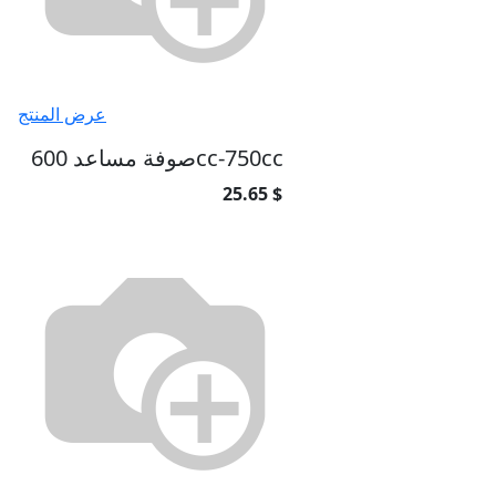
عرض المنتج
صوفة مساعد 600cc-750cc
25.65 $