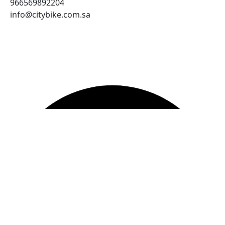
966569892204
info@citybike.com.sa
© متجر سيتي بايك - برمجة وتطوير