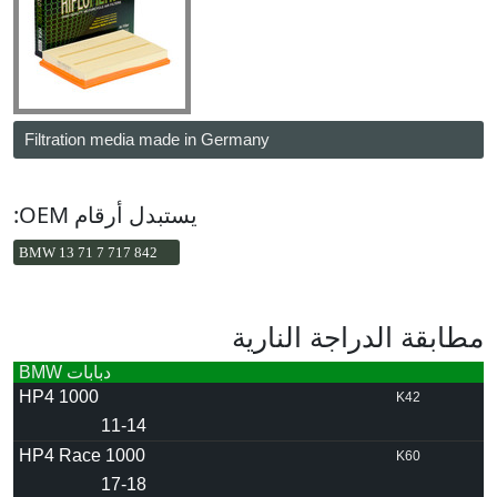
Filtration media made in Germany
يستبدل أرقام OEM:
BMW 13 71 7 717 842
مطابقة الدراجة النارية
دبابات BMW
1000 HP4
K42
11-14
1000 HP4 Race
K60
17-18