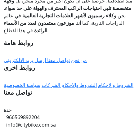
منذ انطلاقتنا، حرصنا على أن نكون أكثر من مجرد متجر، بل
وجهة
متخصصة تلبي احتياجات الراكب المحترف والهواة على حد سواء
.
نحن
وكلاء رسميون لأشهر العلامات التجارية العالمية
في عالم
الدراجات النارية، كما أننا
موزعون معتمدون لعدد من الأسماء
في هذا القطاع.
الرائدة
روابط هامة
من نحن
تواصل معنا
ارسل بريد الالكتروني
روابط اخرى
الشروط والاحكام
الشروط والاحكام الشركات
سياسة الخصوصية
تواصل معنا
جدة
966569892204
info@citybike.com.sa