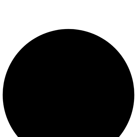
© متجر سيتي بايك - برمجة وتطوير