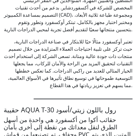
النشطين والفنيين المهرة، المتواجدين في المقر الرئيسي
المخصص للشركة في أكسفوردشاير. بدعم من أحدث تقنيات
التصميم بمساعدة الكمبيوتر (CAD)، ومجموعة طباعة ثلاثية الأبعاد،
ومختبر اختبار مجهز بالكامل، تبتكر أوكسفورد وتطور وتقوم
بتحسين منتجاتها سعيًا لتقديم أفضل تجربة لمحبي الدراجات النارية.
تعتبر أوكسفورد مثالًا حيًا للابتكار في صناعة الدراجات النارية،
حيث تركز على تلبية احتياجات العملاء المتزايدة من خلال تصميم
منتجات ذات جودة عالية ومتانة. تسعى الشركة إلى استخدام أحدث
التقنيات لتحقيق المزيد من الراحة والأمان للركاب، مما يجعلها
الخيار المثالي للعديد من راكبي الدراجات. كما تعكس خططها
التوسعية طموحاتها في توسيع نطاق تأثيرها في الأسواق العالمية،
مما يسهم في تعزيز ريادتها في هذا القطاع.
ـــــــــــــــــــــــــــــــــــــــــــــــــــــــــــــــــ
حقيبة AQUA T-30 رول باللون زيتي/أسود
حقائب أكوا من أكسفورد هي واحدة من أسهل
الطرق لنقل معداتك من نقطة إلى أخرى بأمان
وجفاف. تم تصنيعها من قماش PVC المتين، الذي يتم