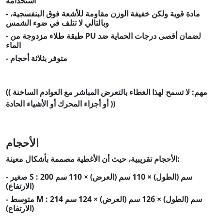
استخدامه
- مادة قوية ولكن خفيفة الوزن مقاومة للأشعة فوق البنفسجية،
وبالتالي لا تتلف في ضوء الشمس
- طبقة طلاء مزدوجة من PU لضمان أقصى درجات الحماية ضد
الماء
- متوفر بثلاثة أحجام
(( مهم: لا تسمح لهذا الغطاء بالتعرض المباشر مع العوادم الساخنة
أو أجزاء المحرك أو الأشياء الحادة ))
الأحجام
الأحجام تقريبية، حيث أن الأغطية مصممة بأشكال معينة:
- صغير S : 200 سم (الطول) × 110 سم (العرض) × 110 سم
(الارتفاع)
- متوسط M : 214 سم (الطول) × 126 سم (العرض) × 124 سم
(الارتفاع)