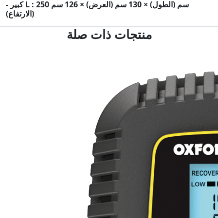
- كبير L : 250 سم (الطول) × 130 سم (العرض) × 126 سم
(الارتفاع)
منتجات ذات صلة