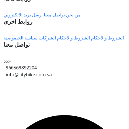
من نحن
تواصل معنا
ارسل بريد الالكتروني
روابط اخرى
الشروط والاحكام
الشروط والاحكام الشركات
سياسة الخصوصية
تواصل معنا
جدة
966569892204
info@citybike.com.sa
© متجر سيتي بايك - برمجة وتطوير