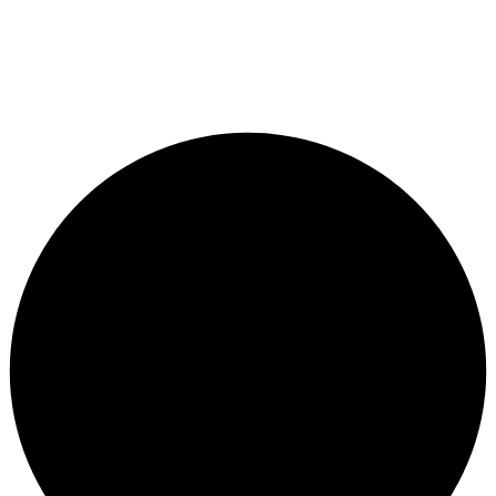
© متجر سيتي بايك - برمجة وتطوير