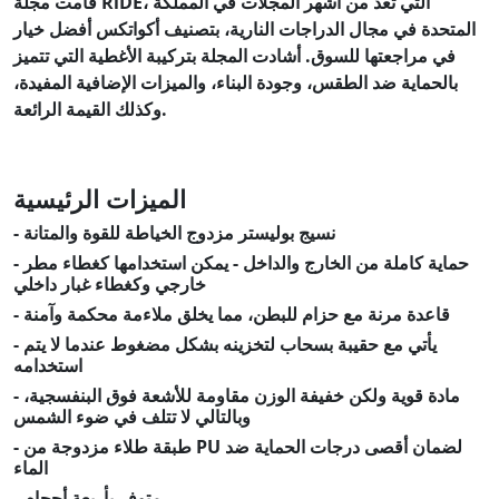
قامت مجلة RiDE، التي تعد من أشهر المجلات في المملكة
المتحدة في مجال الدراجات النارية، بتصنيف أكواتكس أفضل خيار
في مراجعتها للسوق. أشادت المجلة بتركيبة الأغطية التي تتميز
بالحماية ضد الطقس، وجودة البناء، والميزات الإضافية المفيدة،
وكذلك القيمة الرائعة.
الميزات الرئيسية
- نسيج بوليستر مزدوج الخياطة للقوة والمتانة
- حماية كاملة من الخارج والداخل - يمكن استخدامها كغطاء مطر
خارجي وكغطاء غبار داخلي
- قاعدة مرنة مع حزام للبطن، مما يخلق ملاءمة محكمة وآمنة
- يأتي مع حقيبة بسحاب لتخزينه بشكل مضغوط عندما لا يتم
استخدامه
- مادة قوية ولكن خفيفة الوزن مقاومة للأشعة فوق البنفسجية،
وبالتالي لا تتلف في ضوء الشمس
- طبقة طلاء مزدوجة من PU لضمان أقصى درجات الحماية ضد
الماء
- متوفر بأربعة أحجام