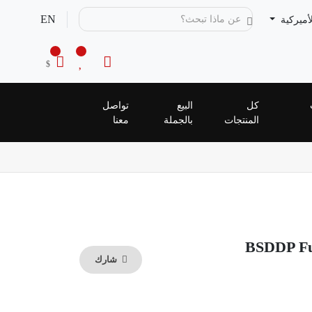
EN
لأميركية
$
كل
البيع
تواصل
المنتجات
بالجملة
معنا
BSDDP Ful
شارك