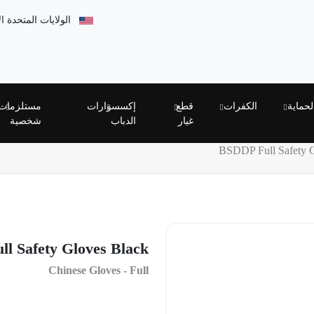
الولايات المتحدة ا
لحماية
الكفرات
قطع
إكسسوارات
مستلزمات
غيار
الدباب
شخصية
BSDDP Full Safety 
l Safety Gloves Black
Chinese Gloves - Full