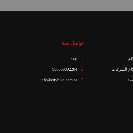
تواصل معنا
ام
جدة
ام الشركات
966569892204
ية
info@citybike.com.sa