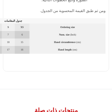
الصورة واتبع الخطوات التالية.
ومن ثم طبق القيمة المحسوبة من الجدول.
جدول المقاسات
S
XS
Ordering size
7
6
Num. size
(Inch)
18
15
Hand circumference
(cm)
17
16
Hand length
(cm)
منتجات ذات صلة