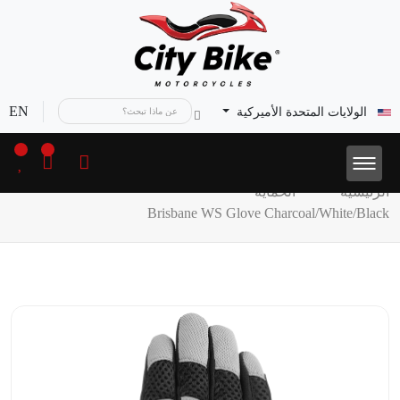
EN
الولايات المتحدة الأميركية
الرئيسية
الحماية
Brisbane WS Glove Charcoal/White/Black