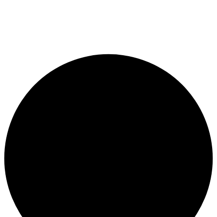
© متجر سيتي بايك - برمجة وتطوير