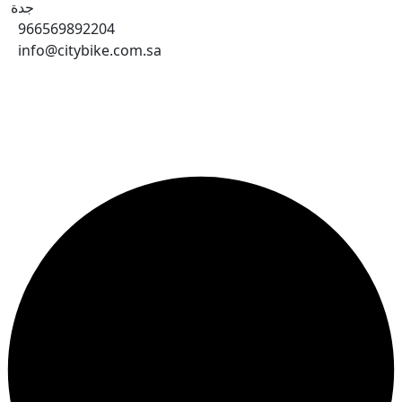
جدة
966569892204
info@citybike.com.sa
© متجر سيتي بايك - برمجة وتطوير