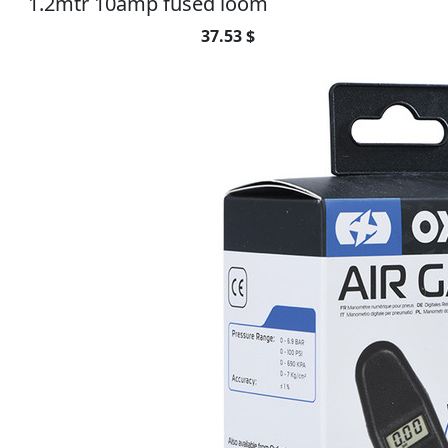
1.2mtr 10amp fused loom
37.53 $