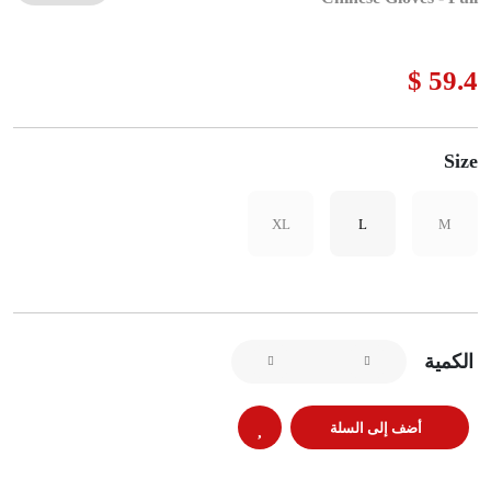
59.4 $
Size
XL
L
M
الكمية
أضف إلى السلة