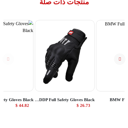
منتجات ذات صلة
تج
عرض المنتج
عرض المنتج
BSDDP Full Safety Gloves Black
BMW Full
44.82 $
26.73 $