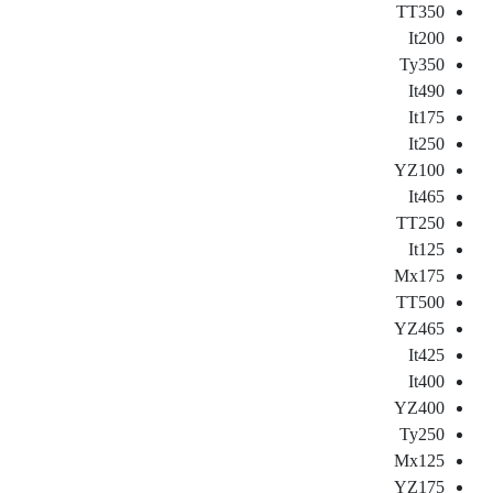
TT350
It200
Ty350
It490
It175
It250
YZ100
It465
TT250
It125
Mx175
TT500
YZ465
It425
It400
YZ400
Ty250
Mx125
YZ175