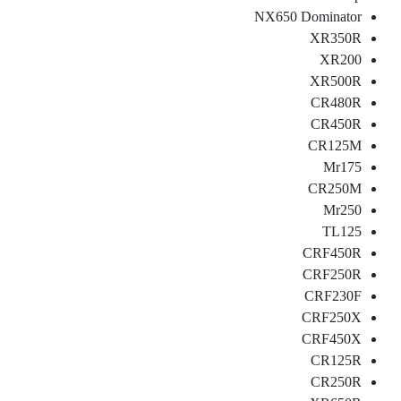
NX650 Dominator
XR350R
XR200
XR500R
CR480R
CR450R
CR125M
Mr175
CR250M
Mr250
TL125
CRF450R
CRF250R
CRF230F
CRF250X
CRF450X
CR125R
CR250R