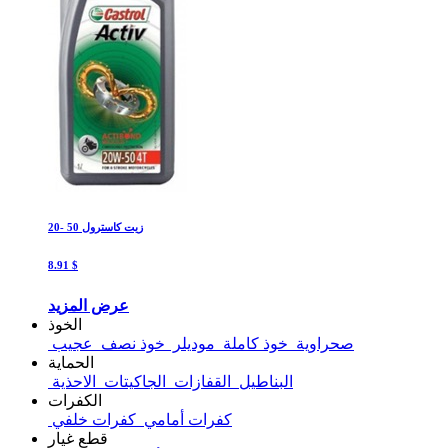
زيت كاسترول 50 -20
8.91 $
عرض المزيد
الخوذ
صحراوية
خوذ كاملة
موديلر
خوذ نصف
عجيب
الحماية
البناطيل
القفازات
الجاكيتات
الاحذية
الكفرات
كفرات أمامي
كفرات خلفي
قطع غيار