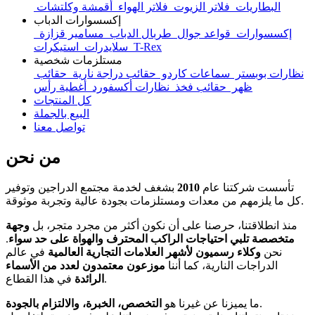
البطاريات
فلاتر الزيوت
فلاتر الهواء
أقمشة وكلتشات
إكسسوارات الدباب
إكسسوارات
قواعد جوال
طربال الدباب
مسامير قزازة
T-Rex
استيكرات
سلايدرات
مستلزمات شخصية
نظارات بوبستر
سماعات كاردو
حقائب دراجة نارية
حقائب
ظهر
حقائب فخذ
نظارات أكسفورد
أغطية رأس
كل المنتجات
البيع بالجملة
تواصل معنا
من نحن
تأسست شركتنا عام
2010
بشغف لخدمة مجتمع الدراجين وتوفير
كل ما يلزمهم من معدات ومستلزمات بجودة عالية وتجربة موثوقة.
منذ انطلاقتنا، حرصنا على أن نكون أكثر من مجرد متجر، بل
وجهة
متخصصة تلبي احتياجات الراكب المحترف والهواة على حد سواء
.
نحن
وكلاء رسميون لأشهر العلامات التجارية العالمية
في عالم
الدراجات النارية، كما أننا
موزعون معتمدون لعدد من الأسماء
في هذا القطاع.
الرائدة
.
ما يميزنا عن غيرنا هو
التخصص، الخبرة، والالتزام بالجودة