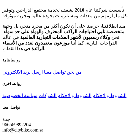
تأسست شركتنا عام
2010
بشغف لخدمة مجتمع الدراجين وتوفير
كل ما يلزمهم من معدات ومستلزمات بجودة عالية وتجربة موثوقة.
منذ انطلاقتنا، حرصنا على أن نكون أكثر من مجرد متجر، بل
وجهة
متخصصة تلبي احتياجات الراكب المحترف والهواة على حد سواء
.
نحن
وكلاء رسميون لأشهر العلامات التجارية العالمية
في عالم
الدراجات النارية، كما أننا
موزعون معتمدون لعدد من الأسماء
في هذا القطاع.
الرائدة
روابط هامة
من نحن
تواصل معنا
ارسل بريد الالكتروني
روابط اخرى
الشروط والاحكام
الشروط والاحكام الشركات
سياسة الخصوصية
تواصل معنا
جدة
966569892204
info@citybike.com.sa