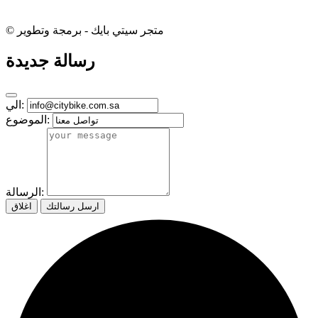
© متجر سيتي بايك - برمجة وتطوير
رسالة جديدة
الي:
الموضوع:
الرسالة:
ارسل رسالتك
اغلاق