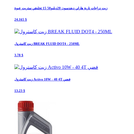
زيت دراجات نارية هارلي ديفدسون 20دبليو50 15 تخليقي ستريت عبوة
24.165 $
زيت كاسترول BREAK FLUID DOT4 - 250ML
3.78 $
زيت كاسترول Activo 10W - 40 4T فضي
13.23 $