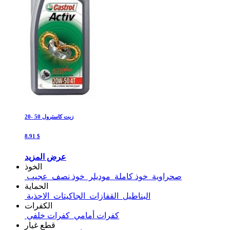
زيت كاسترول 50 -20
8.91 $
عرض المزيد
الخوذ
صحراوية
خوذ كاملة
موديلر
خوذ نصف
عجيب
الحماية
البناطيل
القفازات
الجاكيتات
الاحذية
الكفرات
كفرات أمامي
كفرات خلفي
قطع غيار