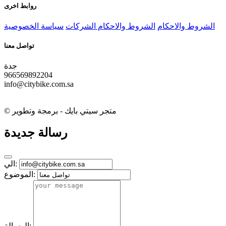
روابط اخرى
الشروط والاحكام
الشروط والاحكام الشركات
سياسة الخصوصية
تواصل معنا
جدة
966569892204
info@citybike.com.sa
© متجر سيتي بايك - برمجة وتطوير
رسالة جديدة
الي:
الموضوع:
الرسالة: