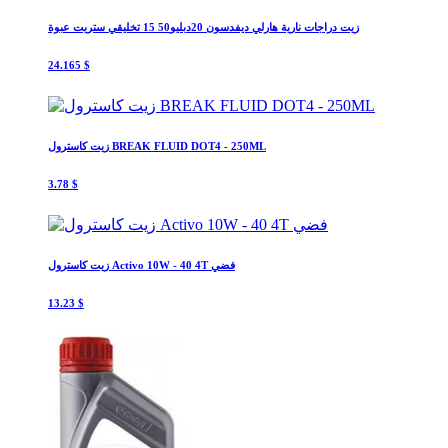
زيت دراجات نارية هارلي ديفدسون 20دبليو50 15 تخليقي ستريت عبوة
24.165 $
زيت كاسترول BREAK FLUID DOT4 - 250ML
3.78 $
زيت كاسترول Activo 10W - 40 4T فضي
13.23 $