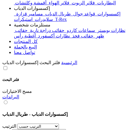
البطاريات
فلاتر الزيوت
فلاتر الهواء
أقمشة وكلتشات
إكسسوارات الدباب
إكسسوارات
قواعد جوال
طربال الدباب
مسامير قزازة
T-Rex
استيكرات
سلايدرات
مستلزمات شخصية
نظارات بوبستر
سماعات كاردو
حقائب دراجة نارية
حقائب
ظهر
حقائب فخذ
نظارات أكسفورد
أغطية رأس
كل المنتجات
البيع بالجملة
تواصل معنا
الرئيسية
فلتر البحث إكسسوارات الدباب
فلتر البحث
مسح الاختيارات
البراندات
إكسسوارات الدباب - طربال الدباب
الترتيب