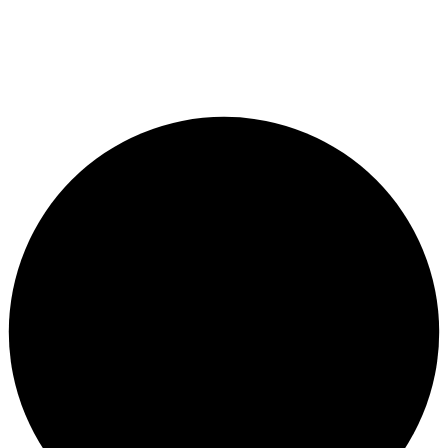
© متجر سيتي بايك - برمجة وتطوير