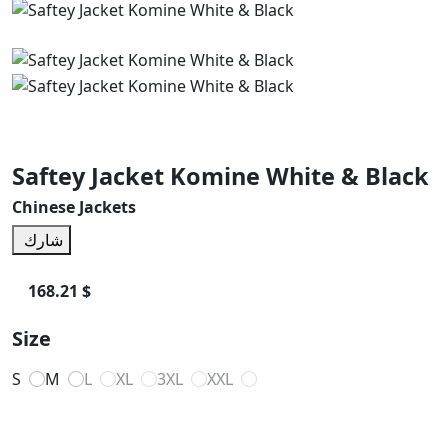
Saftey Jacket Komine White & Black
Chinese Jackets
شارك
168.21 $
Size
S
M
L
XL
3XL
XXL