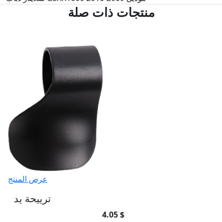
منتجات ذات صلة
عرض المنتج
ترييحة يد
4.05 $