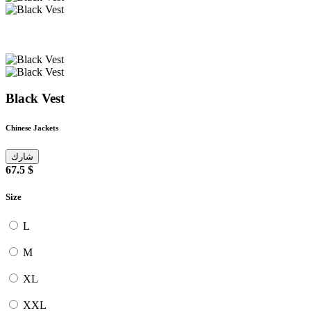
Black Vest
Chinese Jackets
شارك
67.5 $
Size
L
M
XL
XXL