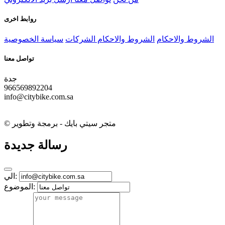
روابط اخرى
الشروط والاحكام
الشروط والاحكام الشركات
سياسة الخصوصية
تواصل معنا
جدة
966569892204
info@citybike.com.sa
© متجر سيتي بايك - برمجة وتطوير
رسالة جديدة
الي:
الموضوع: