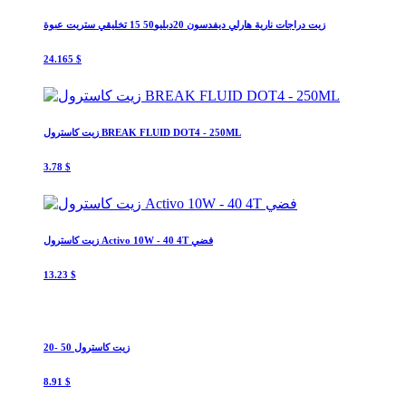
زيت دراجات نارية هارلي ديفدسون 20دبليو50 15 تخليقي ستريت عبوة
24.165 $
زيت كاسترول BREAK FLUID DOT4 - 250ML
3.78 $
زيت كاسترول Activo 10W - 40 4T فضي
13.23 $
زيت كاسترول 50 -20
8.91 $