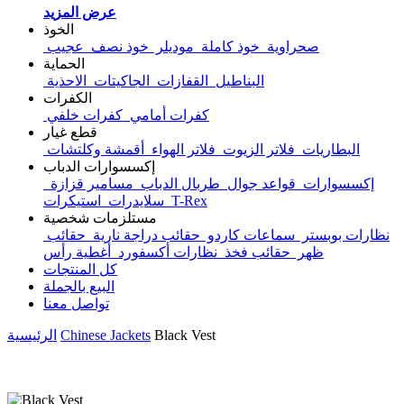
عرض المزيد
الخوذ
صحراوية
خوذ كاملة
موديلر
خوذ نصف
عجيب
الحماية
البناطيل
القفازات
الجاكيتات
الاحذية
الكفرات
كفرات أمامي
كفرات خلفي
قطع غيار
البطاريات
فلاتر الزيوت
فلاتر الهواء
أقمشة وكلتشات
إكسسوارات الدباب
إكسسوارات
قواعد جوال
طربال الدباب
مسامير قزازة
T-Rex
استيكرات
سلايدرات
مستلزمات شخصية
نظارات بوبستر
سماعات كاردو
حقائب دراجة نارية
حقائب
ظهر
حقائب فخذ
نظارات أكسفورد
أغطية رأس
كل المنتجات
البيع بالجملة
تواصل معنا
Black Vest
Chinese Jackets
الرئيسية