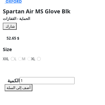
OXFORD
Spartan Air MS Glove Blk
الحماية - القفازات
شارك
52.65 $
Size
XXL
L
M
XL
الكمية
أضف إلى السلة