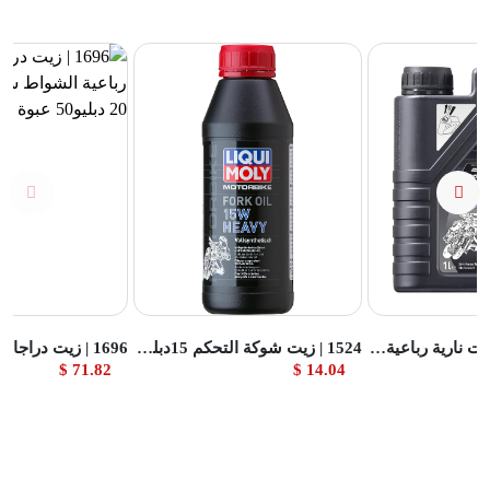
تج
عرض المنتج
عرض المنتج
1521 | زيت دراجات نارية رباعية الشواط 10دبليو40 ستريت عبوة 1لتر
1524 | زيت شوكة التحكم 15دبليو ثقيل عبوة 500مل
71.82 $
14.04 $