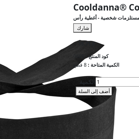
Cooldanna® Co
ستلزمات شخصية - أغطية رأس
شارك
19.71 $
كود المنتج :
0688
الكمية المتاحة :
8 قطع
الكمية
أضف إلى السلة