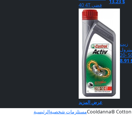
13.23 $
زيت
ترول
50 -
8.91 
عرض المزيد
Cooldanna® Cotton 
مستلزمات شخصية
الرئيسية