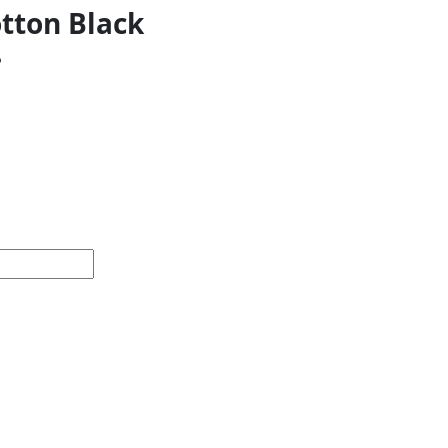
tton Black
م