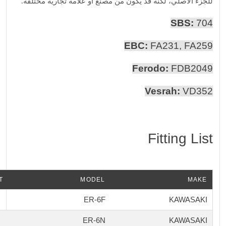
للجزء الأصلي، لكنه قد يكون من مصنع أو علامة تجارية مختلفة.
SBS:
704
EBC:
FA231, FA259
Ferodo:
FDB2049
Vesrah:
VD352
Fitting List
T
MODEL
MAKE
ER-6F
KAWASAKI
ER-6N
KAWASAKI