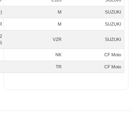
R)
M
SUZUKI
/R
M
SUZUKI
2
VZR
SUZUKI
S
NK
CF Moto
TR
CF Moto