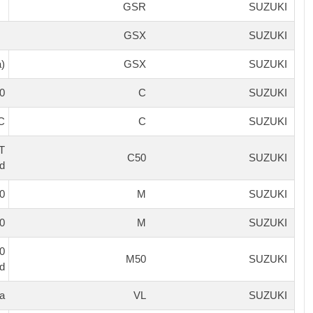
GSR
SUZUKI
GSX
SUZUKI
a)
GSX
SUZUKI
0
C
SUZUKI
C
C
SUZUKI
 T
C50
SUZUKI
d.
00
M
SUZUKI
00
M
SUZUKI
0
M50
SUZUKI
d
ia
VL
SUZUKI