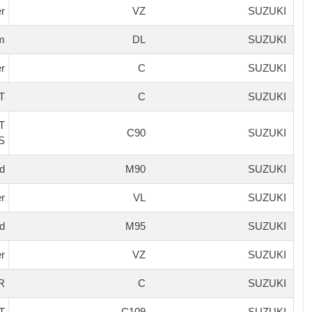
r
VZ
SUZUKI
m
DL
SUZUKI
er
C
SUZUKI
T
C
SUZUKI
/T
C90
SUZUKI
S
d
M90
SUZUKI
er
VL
SUZUKI
rd
M95
SUZUKI
r
VZ
SUZUKI
R
C
SUZUKI
T
C109
SUZUKI