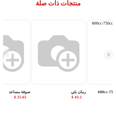
منتجات ذات صلة
تج
عرض المنتج
عرض المنتج
رمان بلي
صوفة مساعد
25.65 $
43.2 $