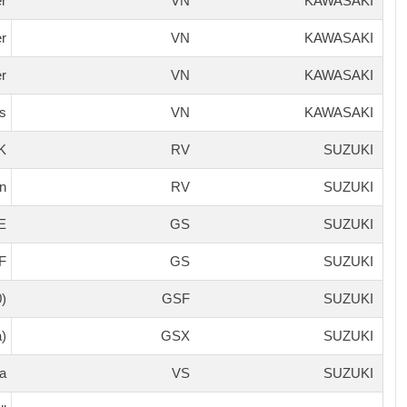
er
VN
KAWASAKI
er
VN
KAWASAKI
er
VN
KAWASAKI
ls
VN
KAWASAKI
K-
RV
SUZUKI
n
RV
SUZUKI
E
GS
SUZUKI
F
GS
SUZUKI
0)
GSF
SUZUKI
a)
GSX
SUZUKI
ia
VS
SUZUKI