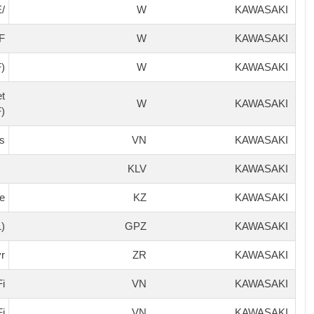
/SE
W
KAWASAKI
F
W
KAWASAKI
)
W
KAWASAKI
et
W
KAWASAKI
)
ls
VN
KAWASAKI
KLV
KAWASAKI
e
KZ
KAWASAKI
(ZX1100 E1-F1)
GPZ
KAWASAKI
r
ZR
KAWASAKI
Fi
VN
KAWASAKI
Fi
VN
KAWASAKI