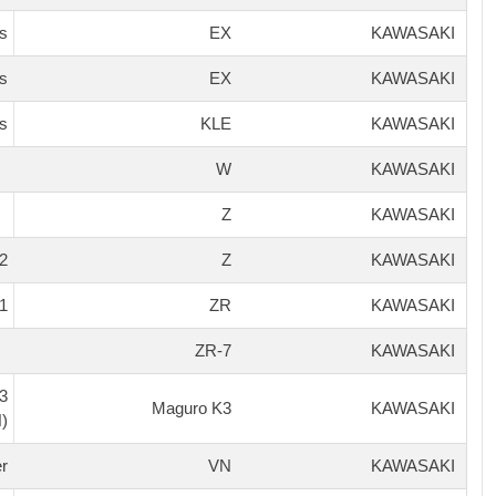
rs
EX
KAWASAKI
rs
EX
KAWASAKI
s
KLE
KAWASAKI
W
KAWASAKI
Z
KAWASAKI
2
Z
KAWASAKI
1
ZR
KAWASAKI
ZR-7
KAWASAKI
3
Maguro K3
KAWASAKI
)
er
VN
KAWASAKI