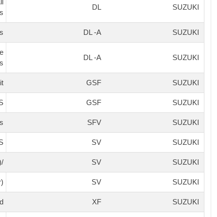
ll
DL
SUZUKI
s
s
DL -A
SUZUKI
e
DL -A
SUZUKI
ns
it
GSF
SUZUKI
 S
GSF
SUZUKI
s
SFV
SUZUKI
S
SV
SUZUKI
/S/SA/X (2 Piston Caliper)
SV
SUZUKI
r)
SV
SUZUKI
d
XF
SUZUKI