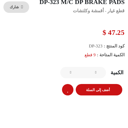
DP-323 M/C DP BRAKE PADS
شارك
قطع غيار - أقمشة وكلتشات
47.25 $
كود المنتج :
DP-323
الكمية المتاحة :
9 قطع
الكمية
أضف إلى السلة