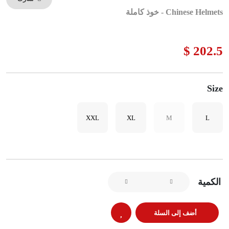
Chinese Helmets - خوذ كاملة
202.5 $
Size
XXL
XL
M
L
الكمية
أضف إلى السلة