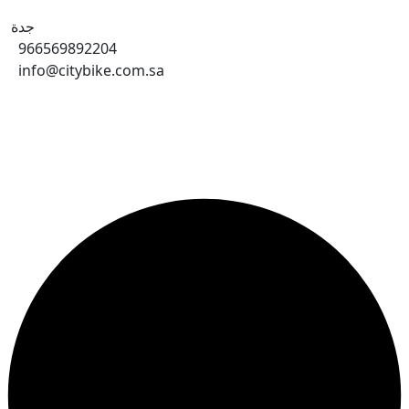
جدة
966569892204
info@citybike.com.sa
© متجر سيتي بايك - برمجة وتطوير