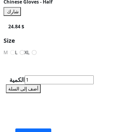
Chinese Gloves - Half
شارك
24.84 $
Size
M
L
XL
الكمية
أضف إلى السلة